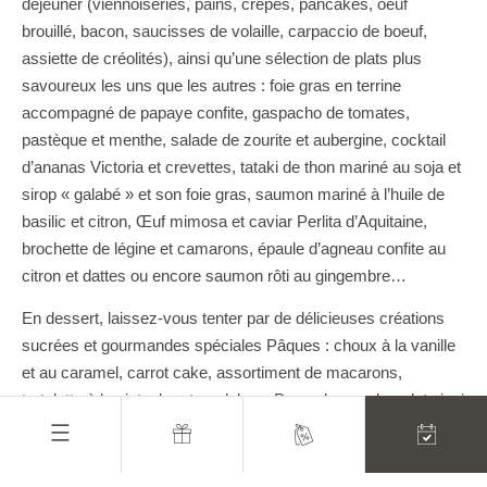
déjeuner (viennoiseries, pains, crêpes, pancakes, oeuf
brouillé, bacon, saucisses de volaille, carpaccio de boeuf,
assiette de créolités), ainsi qu’une sélection de plats plus
savoureux les uns que les autres : foie gras en terrine
accompagné de papaye confite, gaspacho de tomates,
pastèque et menthe, salade de zourite et aubergine, cocktail
d’ananas Victoria et crevettes, tataki de thon mariné au soja et
sirop « galabé » et son foie gras, saumon mariné à l’huile de
basilic et citron, Œuf mimosa et caviar Perlita d’Aquitaine,
brochette de légine et camarons, épaule d’agneau confite au
citron et dattes ou encore saumon rôti au gingembre…
En dessert, laissez-vous tenter par de délicieuses créations
sucrées et gourmandes spéciales Pâques : choux à la vanille
et au caramel, carrot cake, assortiment de macarons,
tartelette à la pistache et au dulcey, Pop cake au chocolat ainsi
que de nombreux fruits de saison et des oeufs au chocolat !
Tarifs